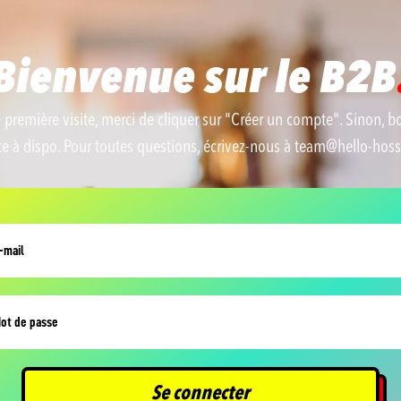
Bienvenue sur le B2B
e première visite, merci de cliquer sur "Créer un compte". Sinon, b
te à dispo. Pour toutes questions, écrivez-nous à team@hello-hos
Se connecter