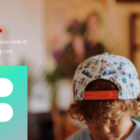
.
onne visite et
sy.com.