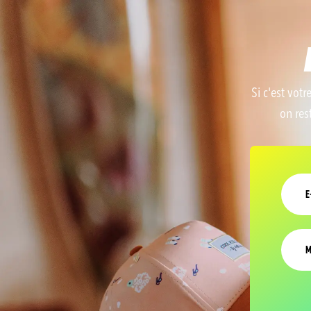
Si c'est votr
on res