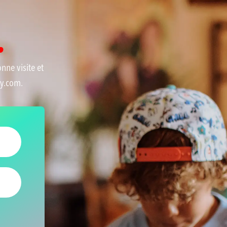
.
onne visite et
sy.com.