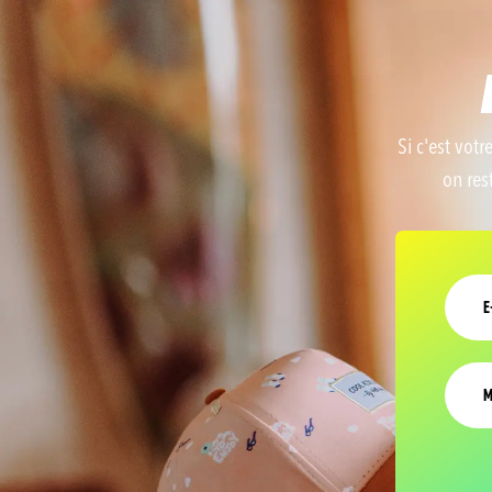
Si c'est votr
on res