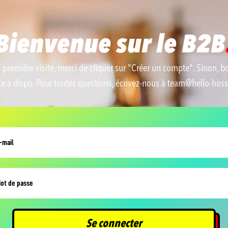
Bienvenue sur le B2B
e première visite, merci de cliquer sur "Créer un compte". Sinon, b
te à dispo. Pour toutes questions, écrivez-nous à team@hello-hos
Se connecter